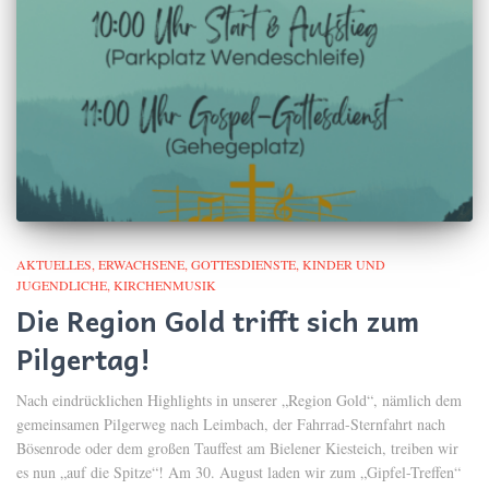
AKTUELLES
ERWACHSENE
GOTTESDIENSTE
KINDER UND
JUGENDLICHE
KIRCHENMUSIK
Die Region Gold trifft sich zum
Pilgertag!
Nach eindrücklichen Highlights in unserer „Region Gold“, nämlich dem
gemeinsamen Pilgerweg nach Leimbach, der Fahrrad-Sternfahrt nach
Bösenrode oder dem großen Tauffest am Bielener Kiesteich, treiben wir
es nun „auf die Spitze“! Am 30. August laden wir zum „Gipfel-Treffen“