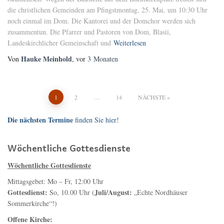
die christlichen Gemeinden am Pfingstmontag, 25. Mai, um 10:30 Uhr
noch einmal im Dom. Die Kantorei und der Domchor werden sich
zusammentun. Die Pfarrer und Pastoren von Dom, Blasii,
Landeskirchlicher Gemeinschaft und
Weiterlesen
Hauke Meinhold
Von
, vor
3 Monaten
Seitennummerierung
1
2
…
14
NÄCHSTE
der
Die nächsten Termine
finden Sie hier!
Beiträge
Wöchentliche Gottesdienste
Wöchentliche Gottesdienste
Mittagsgebet: Mo – Fr, 12:00 Uhr
Gottesdienst:
Juli/August:
So, 10.00 Uhr (
„Echte Nordhäuser
Sommerkirche“!)
Offene Kirche: