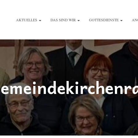
AKTUELLES
DAS SIND WIR
GOTTESDIENSTE
AN
emeindekirchenr