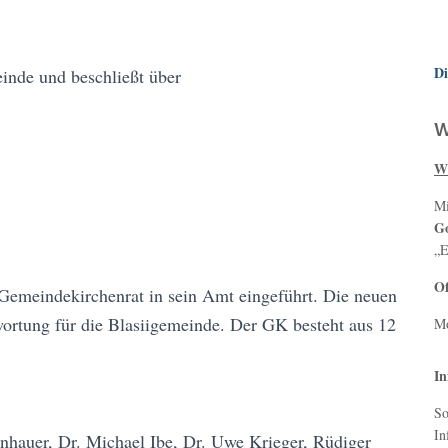
Di
inde und beschließt über
W
Wö
Mi
Go
„E
Of
emeindekirchenrat in sein Amt eingeführt. Die neuen
twortung für die Blasiigemeinde. Der GK besteht aus 12
Mo
In
So
In
enhauer, Dr. Michael Ibe, Dr. Uwe Krieger, Rüdiger