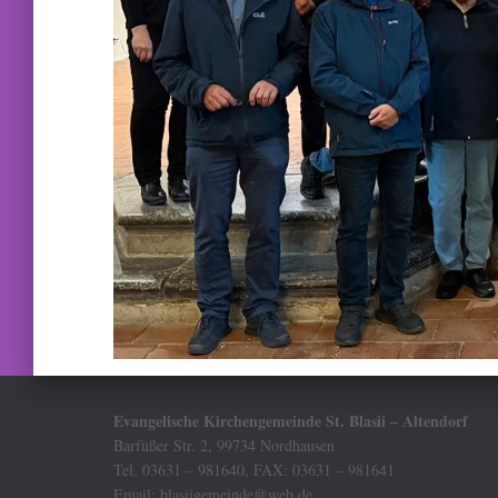
Evangelische Kirchengemeinde St. Blasii – Altendorf
Barfüßer Str. 2, 99734 Nordhausen
Tel. 03631 – 981640, FAX: 03631 – 981641
Email: blasiigemeinde@web.de