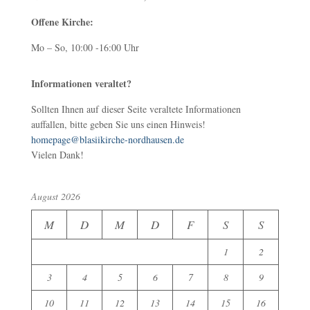
Offene Kirche:
Mo – So, 10:00 -16:00 Uhr
Informationen veraltet?
Sollten Ihnen auf dieser Seite veraltete Informationen
auffallen, bitte geben Sie uns einen Hinweis!
homepage@blasiikirche-nordhausen.de
Vielen Dank!
August 2026
M
D
M
D
F
S
S
1
2
3
4
5
6
7
8
9
10
11
12
13
14
15
16