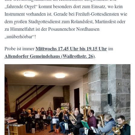
„fahrende Orgel“ kommt besonders dort zum Einsatz, wo kein
Instrument vorhanden ist. Gerade bei Freiluft-Gottesdiensten wie
dem großen Stadtgottesdienst zum Rolandsfest, Martinsfest oder
zu Himmelfahrt ist der Posaunenchor Nordhausen
„unüberhörbar“!
Mittwochs 17.45 Uhr bis 19.15 Uhr
Probe ist immer
im
Altendorfer Gemeindehaus (Wallrothstr. 26)
.