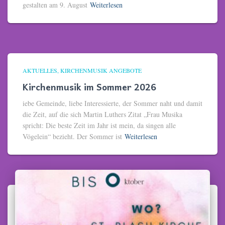
gestalten am 9. August
Weiterlesen
AKTUELLES
KIRCHENMUSIK ANGEBOTE
Kirchenmusik im Sommer 2026
iebe Gemeinde, liebe Interessierte, der Sommer naht und damit
die Zeit, auf die sich Martin Luthers Zitat „Frau Musika
spricht: Die beste Zeit im Jahr ist mein, da singen alle
Vögelein“ bezieht. Der Sommer ist
Weiterlesen