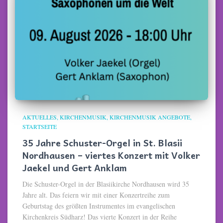
AKTUELLES
KIRCHENMUSIK
KIRCHENMUSIK ANGEBOTE
STARTSEITE
35 Jahre Schuster-Orgel in St. Blasii
Nordhausen – viertes Konzert mit Volker
Jaekel und Gert Anklam
Die Schuster-Orgel in der Blasiikirche Nordhausen wird 35
Jahre alt. Das feiern wir mit einer Konzertreihe zum
Geburtstag des größten Instrumentes im evangelischen
Kirchenkreis Südharz! Das vierte Konzert in der Reihe