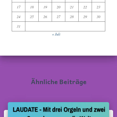
17
18
19
20
21
22
23
24
25
26
27
28
29
30
31
« Juli
Ähnliche Beiträge