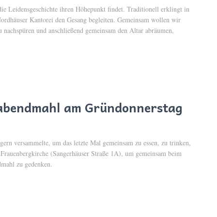
e Leidensgeschichte ihren Höhepunkt findet. Traditionell erklingt in
 Nordhäuser Kantorei den Gesang begleiten. Gemeinsam wollen wir
u nachspüren und anschließend gemeinsam den Altar abräumen,
chabendmahl am Gründonnerstag
ngern versammelte, um das letzte Mal gemeinsam zu essen, zu trinken,
 Frauenbergkirche (Sangerhäuser Straße 1A), um gemeinsam beim
dmahl zu gedenken.