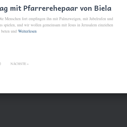
ag mit Pfarrerehepaar von Biela
! Die Menschen fort empfingen ihn mit Palmzweigen, mit Jubelrufen und
 spielen, und wir wollen gemeinsam mit Jesus in Jerusalem einziehen
 beten und
Weiterlesen
g
2
NÄCHSTE