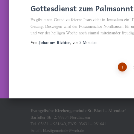
Gottesdienst zum Palmsonnt
Es gibt einen Grund zu feiern: Jesus zieht in Jerusalem ein
Gesang. Deswegen wird der Posaunenchor Nordhausen für uns
und vor der heiligen Woche noch einmal miteinander freudig
Johannes Richter
Von
, vor
5 Monaten
Seitennummerierun
1
der
Beiträge
Evangelische Kirchengemeinde St. Blasii – Altendorf
Barfüßer Str. 2, 99734 Nordhausen
Tel. 03631 – 981640, FAX: 03631 – 981641
Email: blasiigemeinde@web.de