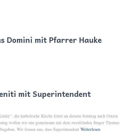
as Domini mit Pfarrer Hauke
eniti mit Superintendent
inder“, die katholische Kirche feiert an diesem Sonntag nach Ostern
ntag wollen wir uns gemeinsam mit dem zweifelnden Jünger Thomas
begeben. Wir freuen uns, dass Superintendent
Weiterlesen