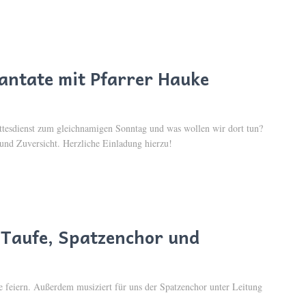
antate mit Pfarrer Hauke
ttesdienst zum gleichnamigen Sonntag und was wollen wir dort tun?
 und Zuversicht. Herzliche Einladung hierzu!
t Taufe, Spatzenchor und
 feiern. Außerdem musiziert für uns der Spatzenchor unter Leitung