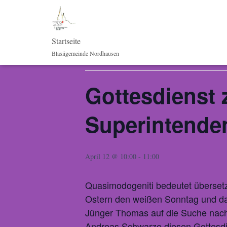
« Alle Veranstaltungen
Startseite
Blasiigemeinde Nordhausen
Diese Veranstaltung hat bereits stattgefunden.
Gottesdienst 
Superintende
April 12 @ 10:00
-
11:00
Quasimodogeniti bedeutet übersetz
Ostern den weißen Sonntag und da
Jünger Thomas auf die Suche nach
Andreas Schwarze diesen Gottesdie