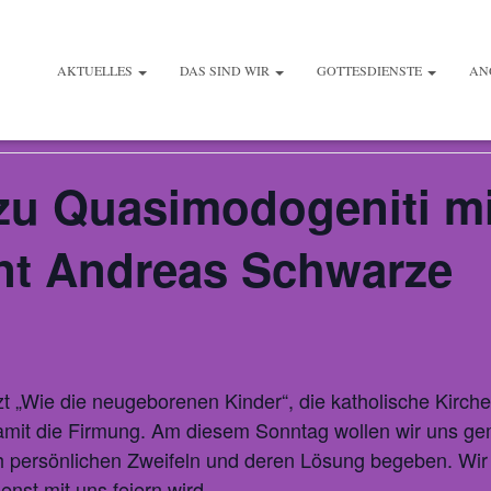
AKTUELLES
DAS SIND WIR
GOTTESDIENSTE
AN
zu Quasimodogeniti mi
nt Andreas Schwarze
t „Wie die neugeborenen Kinder“, die katholische Kirch
mit die Firmung. Am diesem Sonntag wollen wir uns g
 persönlichen Zweifeln und deren Lösung begeben. Wir 
nst mit uns feiern wird.