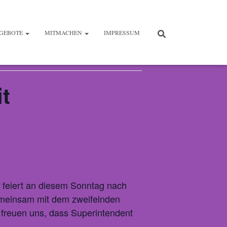
GEBOTE
MITMACHEN
IMPRESSUM
t
e feiert an diesem Sonntag nach
emeinsam mit dem zweifelnden
freuen uns, dass Superintendent