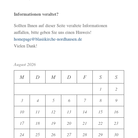
Informationen veraltet?
Sollten Ihnen auf dieser Seite veraltete Informationen
auffallen, bitte geben Sie uns einen Hinweis!
homepage@blasiikirche-nordhausen.de
Vielen Dank!
August 2026
M
D
M
D
F
S
S
1
2
3
4
5
6
7
8
9
10
11
12
13
14
15
16
17
18
19
20
21
22
23
24
25
26
27
28
29
30