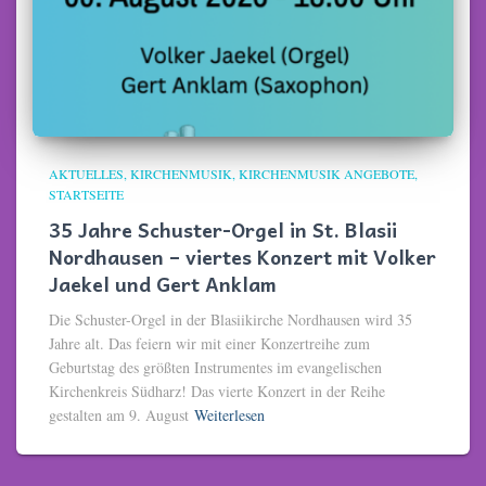
AKTUELLES
KIRCHENMUSIK
KIRCHENMUSIK ANGEBOTE
STARTSEITE
35 Jahre Schuster-Orgel in St. Blasii
Nordhausen – viertes Konzert mit Volker
Jaekel und Gert Anklam
Die Schuster-Orgel in der Blasiikirche Nordhausen wird 35
Jahre alt. Das feiern wir mit einer Konzertreihe zum
Geburtstag des größten Instrumentes im evangelischen
Kirchenkreis Südharz! Das vierte Konzert in der Reihe
gestalten am 9. August
Weiterlesen