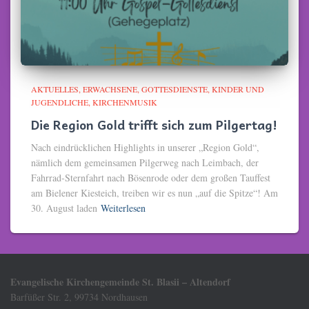
AKTUELLES
ERWACHSENE
GOTTESDIENSTE
KINDER UND
JUGENDLICHE
KIRCHENMUSIK
Die Region Gold trifft sich zum Pilgertag!
Nach eindrücklichen Highlights in unserer „Region Gold“,
nämlich dem gemeinsamen Pilgerweg nach Leimbach, der
Fahrrad-Sternfahrt nach Bösenrode oder dem großen Tauffest
am Bielener Kiesteich, treiben wir es nun „auf die Spitze“! Am
30. August laden
Weiterlesen
Evangelische Kirchengemeinde St. Blasii – Altendorf
Barfüßer Str. 2, 99734 Nordhausen