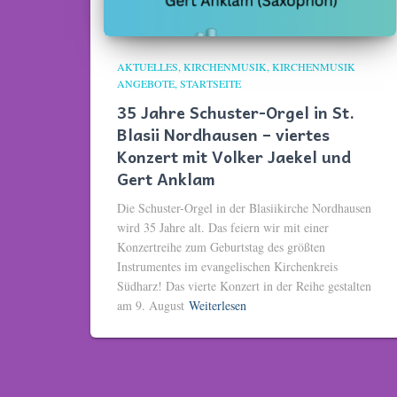
AKTUELLES
KIRCHENMUSIK
KIRCHENMUSIK
ANGEBOTE
STARTSEITE
35 Jahre Schuster-Orgel in St.
Blasii Nordhausen – viertes
Konzert mit Volker Jaekel und
Gert Anklam
Die Schuster-Orgel in der Blasiikirche Nordhausen
wird 35 Jahre alt. Das feiern wir mit einer
Konzertreihe zum Geburtstag des größten
Instrumentes im evangelischen Kirchenkreis
Südharz! Das vierte Konzert in der Reihe gestalten
am 9. August
Weiterlesen