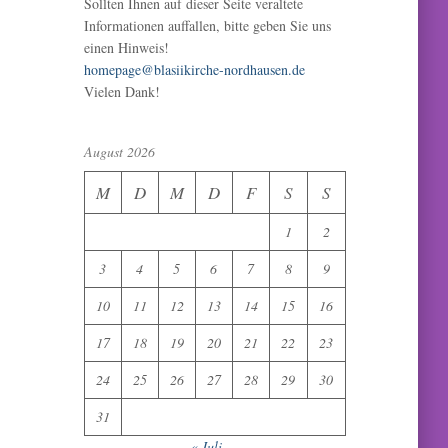
Sollten Ihnen auf dieser Seite veraltete
Informationen auffallen, bitte geben Sie uns
einen Hinweis!
homepage@blasiikirche-nordhausen.de
Vielen Dank!
August 2026
M
D
M
D
F
S
S
1
2
3
4
5
6
7
8
9
10
11
12
13
14
15
16
17
18
19
20
21
22
23
24
25
26
27
28
29
30
31
« Juli