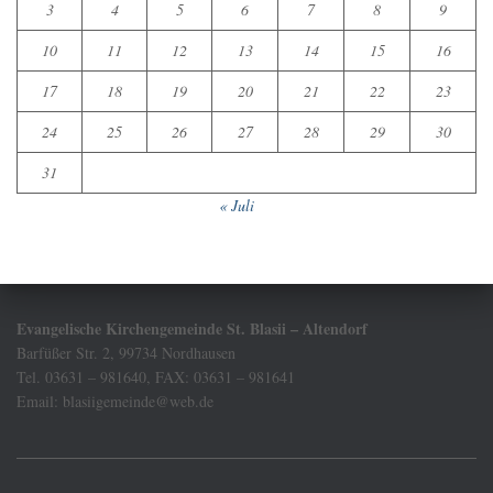
3
4
5
6
7
8
9
10
11
12
13
14
15
16
17
18
19
20
21
22
23
24
25
26
27
28
29
30
31
« Juli
Evangelische Kirchengemeinde St. Blasii – Altendorf
Barfüßer Str. 2, 99734 Nordhausen
Tel. 03631 – 981640, FAX: 03631 – 981641
Email: blasiigemeinde@web.de