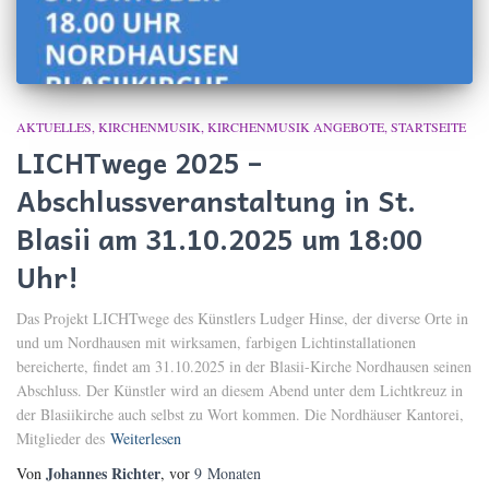
AKTUELLES
KIRCHENMUSIK
KIRCHENMUSIK ANGEBOTE
STARTSEITE
LICHTwege 2025 –
Abschlussveranstaltung in St.
Blasii am 31.10.2025 um 18:00
Uhr!
Das Projekt LICHTwege des Künstlers Ludger Hinse, der diverse Orte in
und um Nordhausen mit wirksamen, farbigen Lichtinstallationen
bereicherte, findet am 31.10.2025 in der Blasii-Kirche Nordhausen seinen
Abschluss. Der Künstler wird an diesem Abend unter dem Lichtkreuz in
der Blasiikirche auch selbst zu Wort kommen. Die Nordhäuser Kantorei,
Mitglieder des
Weiterlesen
Johannes Richter
Von
, vor
9 Monaten