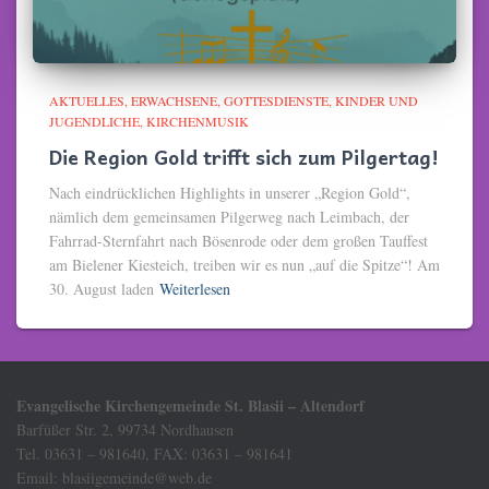
AKTUELLES
ERWACHSENE
GOTTESDIENSTE
KINDER UND
JUGENDLICHE
KIRCHENMUSIK
Die Region Gold trifft sich zum Pilgertag!
Nach eindrücklichen Highlights in unserer „Region Gold“,
nämlich dem gemeinsamen Pilgerweg nach Leimbach, der
Fahrrad-Sternfahrt nach Bösenrode oder dem großen Tauffest
am Bielener Kiesteich, treiben wir es nun „auf die Spitze“! Am
30. August laden
Weiterlesen
Evangelische Kirchengemeinde St. Blasii – Altendorf
Barfüßer Str. 2, 99734 Nordhausen
Tel. 03631 – 981640, FAX: 03631 – 981641
Email: blasiigemeinde@web.de