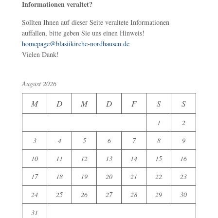
Informationen veraltet?
Sollten Ihnen auf dieser Seite veraltete Informationen
auffallen, bitte geben Sie uns einen Hinweis!
homepage@blasiikirche-nordhausen.de
Vielen Dank!
August 2026
M
D
M
D
F
S
S
1
2
3
4
5
6
7
8
9
10
11
12
13
14
15
16
17
18
19
20
21
22
23
24
25
26
27
28
29
30
31