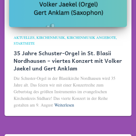
AKTUELLES
KIRCHENMUSIK
KIRCHENMUSIK ANGEBOTE
STARTSEITE
35 Jahre Schuster-Orgel in St. Blasii
Nordhausen – viertes Konzert mit Volker
Jaekel und Gert Anklam
Die Schuster-Orgel in der Blasiikirche Nordhausen wird 35
Jahre alt. Das feiern wir mit einer Konzertreihe zum
Geburtstag des größten Instrumentes im evangelischen
Kirchenkreis Südharz! Das vierte Konzert in der Reihe
gestalten am 9. August
Weiterlesen