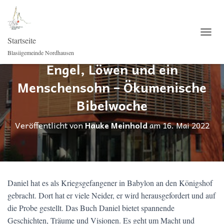
Startseite
NAVI
Blasiigemeinde Nordhausen
Engel, Löwen und ein
Menschensohn – Ökumenische
Bibelwoche
Veröffentlicht von
Hauke Meinhold
am
16. Mai 2022
Daniel hat es als Kriegsgefangener in Babylon an den Königshof
gebracht. Dort hat er viele Neider, er wird herausgefordert und auf
die Probe gestellt. Das Buch Daniel bietet spannende
Geschichten, Träume und Visionen. Es geht um Macht und