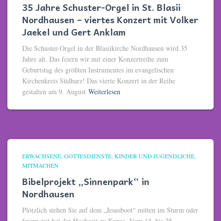
35 Jahre Schuster-Orgel in St. Blasii
Nordhausen – viertes Konzert mit Volker
Jaekel und Gert Anklam
Die Schuster-Orgel in der Blasiikirche Nordhausen wird 35
Jahre alt. Das feiern wir mit einer Konzertreihe zum
Geburtstag des größten Instrumentes im evangelischen
Kirchenkreis Südharz! Das vierte Konzert in der Reihe
gestalten am 9. August
Weiterlesen
ERWACHSENE
GOTTESDIENSTE
KINDER UND JUGENDLICHE
MITMACHEN
Bibelprojekt „Sinnenpark“ in
Nordhausen
Plötzlich stehen Sie auf dem „Jesusboot“ mitten im Sturm oder
feiern mit bei der Hochzeit zu Kanaa. Vom 14. bis 25.