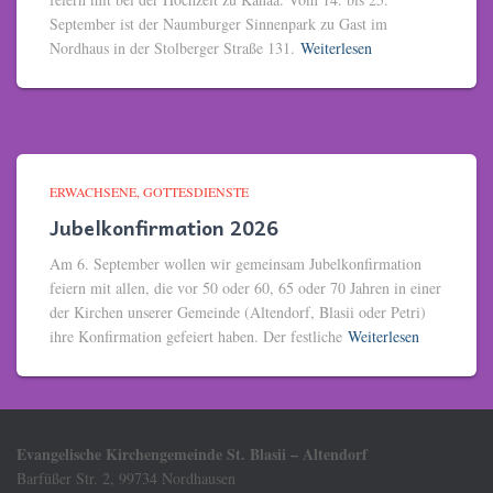
September ist der Naumburger Sinnenpark zu Gast im
Nordhaus in der Stolberger Straße 131.
Weiterlesen
ERWACHSENE
GOTTESDIENSTE
Jubelkonfirmation 2026
Am 6. September wollen wir gemeinsam Jubelkonfirmation
feiern mit allen, die vor 50 oder 60, 65 oder 70 Jahren in einer
der Kirchen unserer Gemeinde (Altendorf, Blasii oder Petri)
ihre Konfirmation gefeiert haben. Der festliche
Weiterlesen
Evangelische Kirchengemeinde St. Blasii – Altendorf
Barfüßer Str. 2, 99734 Nordhausen